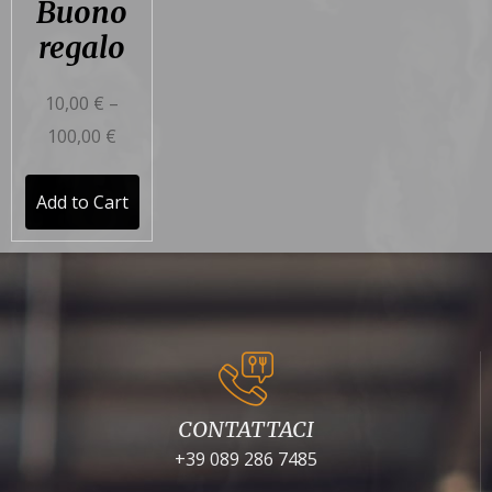
Buono
regalo
10,00
€
–
100,00
€
Add to Cart
CONTATTACI
+39 089 286 7485