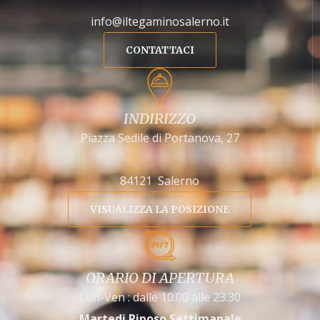
info@iltegaminosalerno.it
CONTATTACI
INDIRIZZO
Piazza Sedile di Portanova, 27
84121 Salerno
VISUALIZZA LA POSIZIONE
ORARIO DI APERTURA
Lun-Ven : dalle 10:00 alle 23.30
Martedi Riposo Settimanale