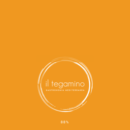
tegamin
basilico,
o
formaggio
Farcita con
tocchetto di
Brusche
parmigiana di
tte con
melanzane e
pecorin
infornata
o
Formaggio di
Ca
pecora
STA
pr
GIO
grigliato e
ese
NALE
miele
Mozzarella di
bufala
Brusche
Campana
tte
100%
D.O.P.
Cetaresi