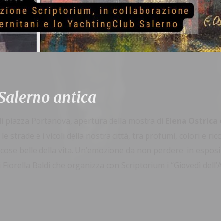
 Salerno antica
di piazza Portanova, apertura della mostra di
Elena Ostrica
e strade e i vicoli della nostra città, tra profumi, colori e rico
e cose belle della vita. Un’emozione da non perdere, in espos
i Fiorella Baldi che organizza con Scriptorium i “Giovedì dell’A