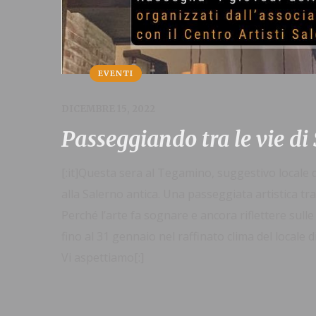
EVENTI
DICEMBRE 15, 2022
Passeggiando tra le vie di
[:it]Questa sera al Tegamino, suggestivo locale 
alla Salerno antica. Una passeggiata artistica tra l
Perché l’arte fa sognare e ancora riflettere sull
fino al 31 gennaio nel raffinato clima del locale d
Vi aspettiamo[:]