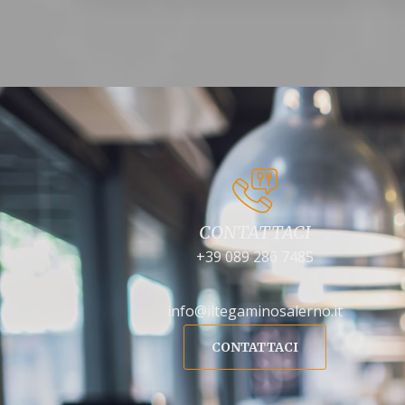
CONTATTACI
+39 089 286 7485
info@iltegaminosalerno.it
CONTATTACI