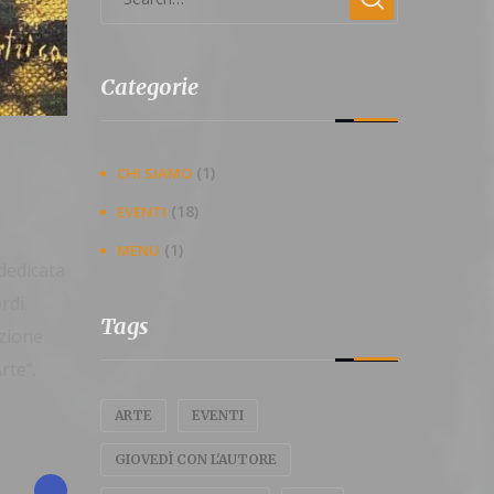
Categorie
(1)
CHI SIAMO
(18)
EVENTI
(1)
MENU
dedicata
rdi.
Tags
izione
rte”.
ARTE
EVENTI
GIOVEDÌ CON L'AUTORE