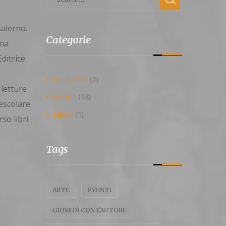
Salerno.
Categorie
ana
ditrice
(1)
CHI SIAMO
 letture
(18)
EVENTI
mescolare
(1)
MENU
so libri
Tags
ARTE
EVENTI
GIOVEDÌ CON L'AUTORE