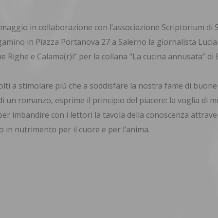
5 maggio in collaborazione con l’associazione Scriptorium di 
gamino in Piazza Portanova 27 a Salerno la giornalista Luci
 Righe e Calama(r)i” per la collana “La cucina annusata” di E
olti a stimolare più che a soddisfare la nostra fame di buone
 di un romanzo, esprime il principio del piacere: la voglia di 
 per imbandire con i lettori la tavola della conoscenza attraver
o in nutrimento per il cuore e per l’anima.