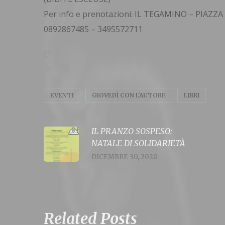
Per info e prenotazioni: IL TEGAMINO – PIAZ
0892867485 – 3495572711
[:]
EVENTI
GIOVEDÌ CON L'AUTORE
LIBRI
IL PRANZO SOSPESO:
NATALE DI SOLIDARIETÀ
DICEMBRE 30, 2020
Related Posts