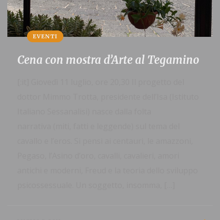
EVENTI
Cena con mostra d’Arte al Tegamino
[:it] Giovedì 11 luglio, ore 20,30 Il progetto del
dottor Mimmo Trotta, presidente dell’Isa (Istituto
Italiano Sessanalisi) nasce dalla folta
narrativa (miti, fatti e leggende) sul tema del
cavallo e l’eros. Si pensi ai centauri, le amazzoni,
Pegaso, l’Asino d’oro, cavalli, cavalieri, amori
antichi e moderni, Freud e la teoria dello sviluppo
psicossessuale. Un soggetto, insomma, […]