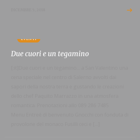
DICEMBRE 5, 2018
EVENTI
Due cuori e un tegamino
[:it]Due cuori e un tegamino… a San Valentino una
cena speciale nel centro di Salerno avvolti dai
sapori della nostra terra e gustando le creazioni
dello chef Paquito Marrazzo in una atmosfera
romantica. Prenotazioni allo 089 286 7485
Menu Entreé di benvenuto Gnocchi con fonduta di
provolone del monaco Fusilli ceci e […]