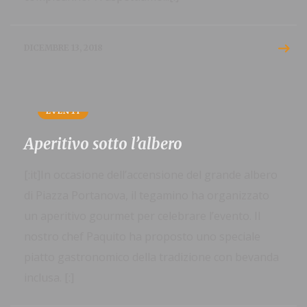
DICEMBRE 13, 2018
EVENTI
Aperitivo sotto l’albero
[:it]In occasione dell’accensione del grande albero
di Piazza Portanova, il tegamino ha organizzato
un aperitivo gourmet per celebrare l’evento. Il
nostro chef Paquito ha proposto uno speciale
piatto gastronomico della tradizione con bevanda
inclusa. [:]