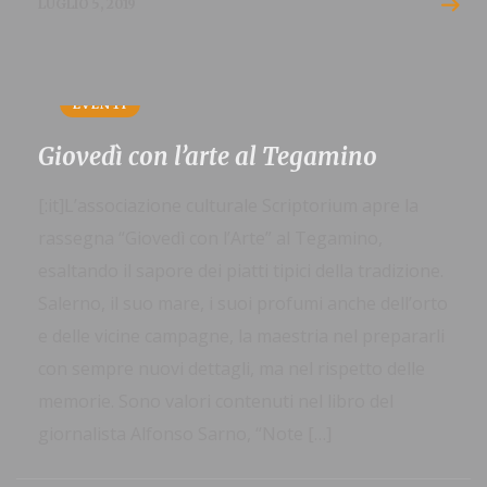
LUGLIO 5, 2019
EVENTI
Giovedì con l’arte al Tegamino
[:it]L’associazione culturale Scriptorium apre la
rassegna “Giovedì con l’Arte” al Tegamino,
esaltando il sapore dei piatti tipici della tradizione.
Salerno, il suo mare, i suoi profumi anche dell’orto
e delle vicine campagne, la maestria nel prepararli
con sempre nuovi dettagli, ma nel rispetto delle
memorie. Sono valori contenuti nel libro del
giornalista Alfonso Sarno, “Note […]