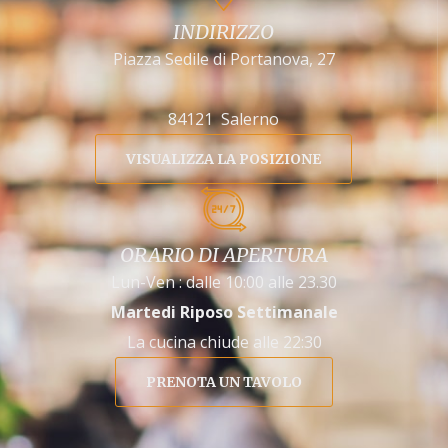
INDIRIZZO
Piazza Sedile di Portanova, 27
84121 Salerno
VISUALIZZA LA POSIZIONE
ORARIO DI APERTURA
Lun-Ven : dalle 10:00 alle 23.30
Martedi Riposo Settimanale
La cucina chiude alle 22:30
PRENOTA UN TAVOLO