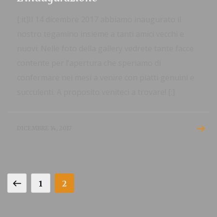
[:it]Il 14 dicembre 2017 abbiamo inaugurato il
nostro tegamino insieme a tanti amici vecchi e
nuovi. Nelle foto della gallery vedrete tante facce
contente per l’apertura che speriamo di
confermare nei mesi a venire con piatti genuini e
succulenti. A proposito veniteci a trovare! [:]
DICEMBRE 14, 2017
1
2