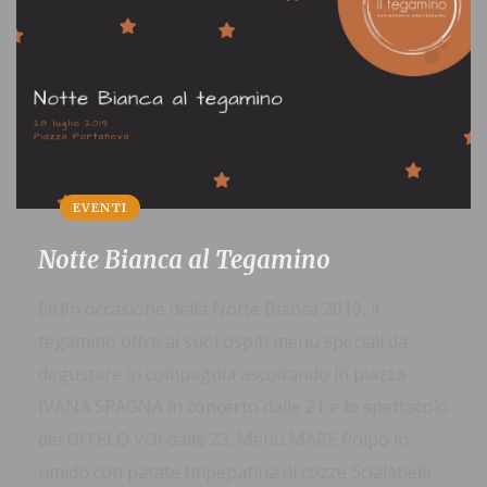
EVENTI
Notte Bianca al Tegamino
[:it]In occasione della Notte Bianca 2019, il
tegamino offre ai suoi ospiti menu speciali da
degustare in compagnia ascoltando in piazza
IVANA SPAGNA in concerto dalle 21 e lo spettacolo
dei DITELO VOI dalle 23. Menu MARE Polpo in
umido con patate Impepatina di cozze Scialatielli