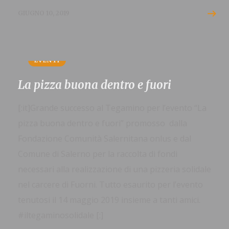
GIUGNO 10, 2019
EVENTI
La pizza buona dentro e fuori
[:it]Grande successo al Tegamino per l’evento “La
pizza buona dentro e fuori” promosso dalla
Fondazione Comunità Salernitana onlus e dal
Comune di Salerno per la raccolta di fondi
necessari alla realizzazione di una pizzeria solidale
nel carcere di Fuorni. Tutto esaurito per l’evento
tenutosi il 14 maggio 2019 insieme a tanti amici.
#iltegaminosolidale [:]