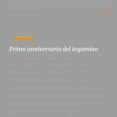
MAGGIO 25, 2019
EVENTI
Primo anniversario del tegamino
[:it]In occasione del primo anniversario
dell’inaugurazione del tegamino, venerdì 14
dicembre dalle ore 19:30 alle ore 23:30
organizziamo una serata evento con menu
speciale. Ad ogni coppia che prenoterà allo 089
286 7485 verrà offerta una bottiglia di vino rosso
e una porzione della deliziosa torta di
compleanno. Vi aspettiamo!!![:]