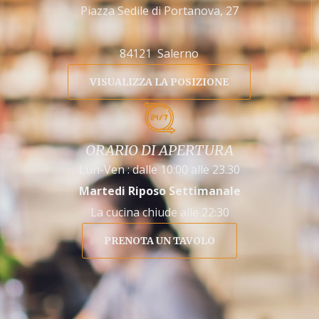
Piazza Sedile di Portanova, 27
84121 Salerno
VISUALIZZA LA POSIZIONE
ORARIO DI APERTURA
Lun-Ven : dalle 10:00 alle 23.30
Martedi Riposo Settimanale
La cucina chiude alle 22:30
PRENOTA UN TAVOLO