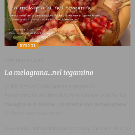
EVENTI
OTTOBRE 29, 2019
La melagrana…nel tegamino
[:it]Per i giovedì con l’autore al tegamino
Presentazione del libro di
Michele e Renato Angelillo
“
La
melagrana in tavola – 30 ricette con la melagrana
”
(Officine) con cena a tema
Due medici, cultori della buona tavola, Michele e Renato