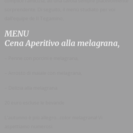
complice l’amicizia, ad una tavola sempre piacevolmente
sorprendente. Di seguito, il menù studiato per voi
dall’equipe de Il Tegamino,
MENU
Cena Aperitivo alla melagrana
,
– Penne con porcini e melagrana,
– Arrosto di maiale con melagrana,
– Delizia alla melagrana.
20 euro escluse le bevande
L’autunno è più allegro…color melagrana! Vi
aspettiamo numerosi.